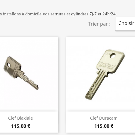
 installons à domicile vos serrures et cylindres 7j/7 et 24h/24.
Choisir
Trier par :
Aperçu rapide
Aperçu rapide


Clef Biaxiale
Clef Duracam
115,00 €
115,00 €