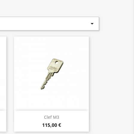

Aperçu rapide

Clef M3
115,00 €