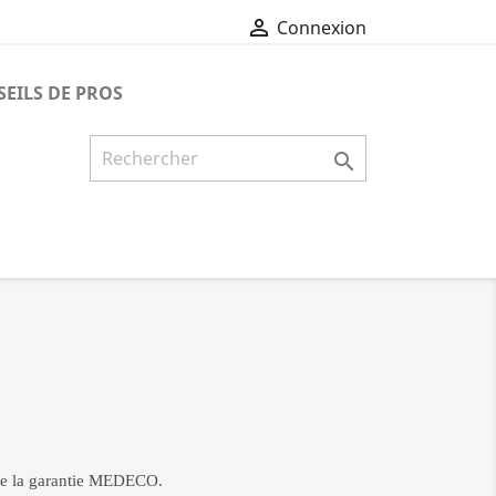

Connexion
EILS DE PROS

n de la garantie MEDECO.