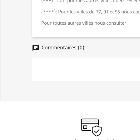
(***) : Tarif pour les autres villes du 92, 93 et 
(****): Pour les villes du 77, 91 et 95 nous con
Pour toutes autres villes nous consulter
Commentaires (0)
chat