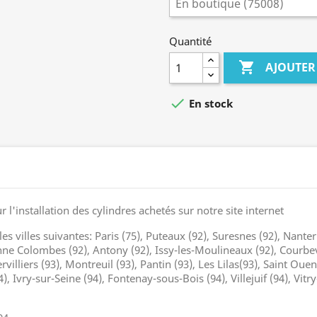
Quantité

AJOUTER

En stock
 l'installation des cylindres achetés sur notre site internet
 les villes suivantes: Paris (75), Puteaux (92), Suresnes (92), Nanter
nne Colombes (92), Antony (92), Issy-les-Moulineaux (92), Courbevo
illiers (93), Montreuil (93), Pantin (93), Les Lilas(93), Saint Oue
, Ivry-sur-Seine (94), Fontenay-sous-Bois (94), Villejuif (94), Vitr