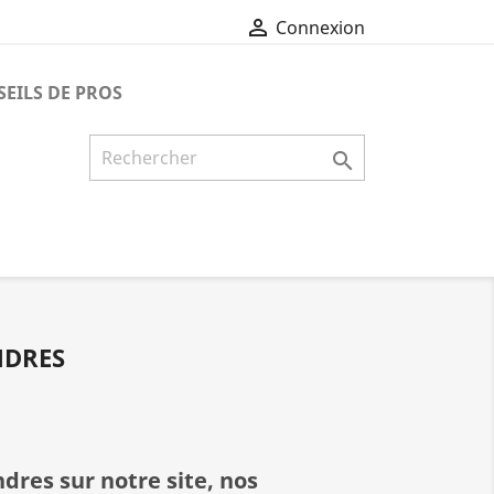

Connexion
EILS DE PROS

NDRES
res sur notre site, nos