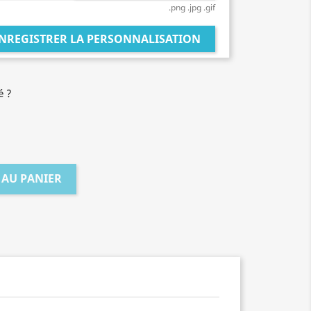
.png .jpg .gif
NREGISTRER LA PERSONNALISATION
é ?
 AU PANIER