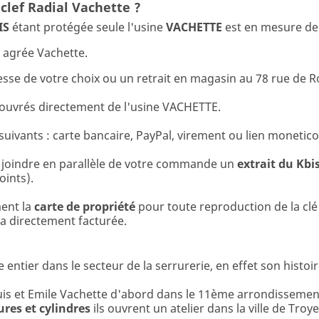
clef Radial Vachette ?
IS
étant protégée seule l'usine
VACHETTE
est en mesure de 
r agrée Vachette.
resse de votre choix ou un retrait en magasin au 78 rue de 
 ouvrés directement de l'usine VACHETTE.
ivants : carte bancaire, PayPal, virement ou lien monetico
 joindre en parallèle de votre commande un
extrait du Kbi
oints).
ment la
carte de propriété
pour toute reproduction de la cl
ra directement facturée.
ntier dans le secteur de la serrurerie, en effet son histoi
ouis et Emile Vachette d'abord dans le 11ème arrondissemen
ures et cylindres
ils ouvrent un atelier dans la ville de T